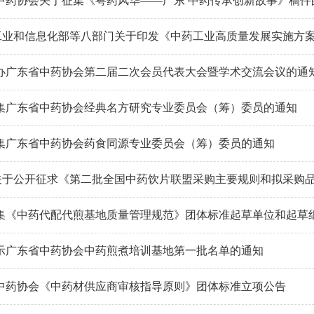
中药协会关于征集《粤药风华——广东 中药传承创新故事》稿件
 工业和信息化部等八部门关于印发《中药工业高质量发展实施方案（2
办广东省中药协会第二届二次会员代表大会暨学术交流会议的通
集广东省中药协会经典名方研究专业委员会（筹）委员的通知
集广东省中药协会药食同源专业委员会（筹）委员的通知
 关于公开征求《第二批全国中药饮片联盟采购主要规则和拟采购品种清
集《中药代配代煎基地质量管理规范》团体标准起草单位和起草
示广东省中药协会中药煎煮培训基地第一批名单的通知
中药协会《中药材供应商审核指导原则》团体标准立项公告